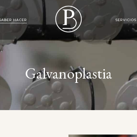
SABER HACER
SERVICIOS
DECORACIÓN 
TRIBOACABADO
Galvanoplastia
FABRICACIÓN
GALVANOPLASTIA
ARENADO
PULIDO MANUAL
EGO
A