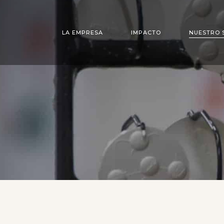
LA EMPRESA
IMPACTO
NUESTRO 
ESTUDIO DE DISEÑO
JOYERÍA
OFICINA DE PROYECTOS
UTILLAJE
ESCULTURA Y BANDERAS
MECANIZADO
ESTAMPADO
ESMALTE AL FU
LACA PRECIOS