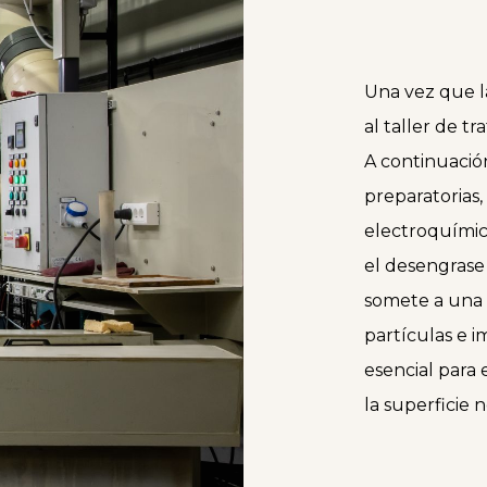
Una vez que la
al taller de t
A continuación
preparatorias
electroquímico
el desengrase 
somete a una l
partículas e i
esencial para 
la superficie