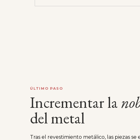
ÚLTIMO PASO
Incrementar la
nob
del metal
Tras el revestimiento metálico, las piezas se