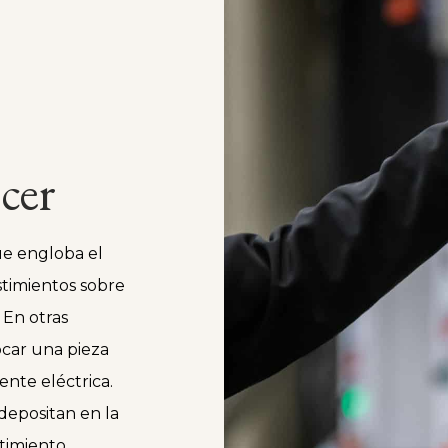
cer
ue engloba el
stimientos sobre
 En otras
ocar una pieza
nte eléctrica.
 depositan en la
stimiento