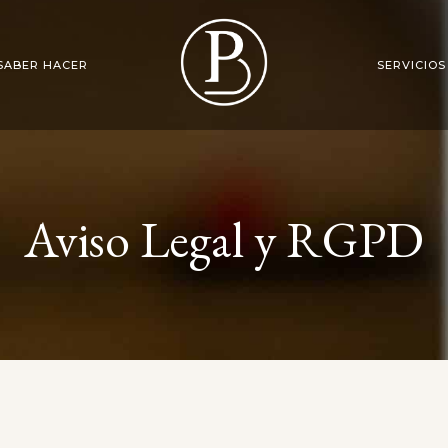
SABER HACER
SERVICIOS
DECORACIÓN 
TRIBOACABADO
Aviso Legal y RGPD
FABRICACIÓN
GALVANOPLASTIA
ARENADO
PULIDO MANUAL
EGO
A