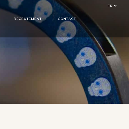
Choisir
une
langue
RECRUTEMENT
CONTACT
 LASER
 ADDITIVE