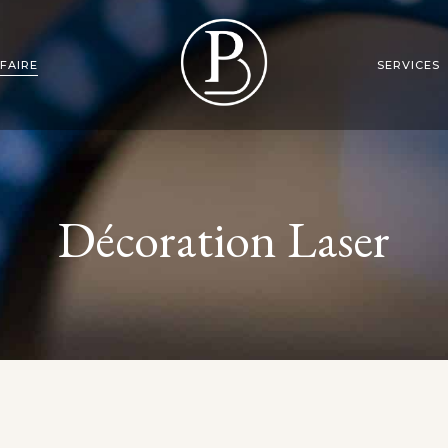
FAIRE
SERVICES
TRIBOFINITION
DÉCORATION
Décoration Laser
GALVANOPLASTIE
FABRICATION
SABLAGE
POLISSAGE MAIN
EU
SE