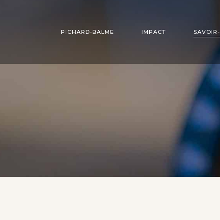
PICHARD-BALME
IMPACT
SAVOIR-
STUDIO DE CRÉATION
BIJOUTERIE
BUREAU D’ÉTUDES
OUTILLAGE
SCULPTURE ET
USINAGE
PAVILLONNERIE
ESTAMPAGE
EMAIL GRAND F
LAQUE PRÉCIEU