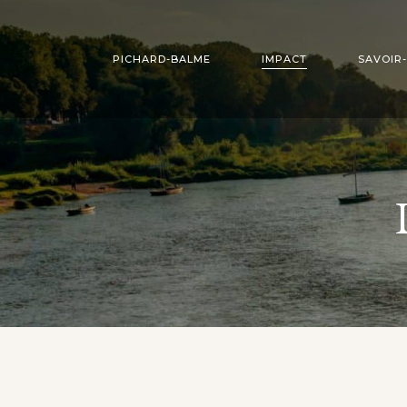
PICHARD-BALME
IMPACT
SAVOIR-
STUDIO DE CRÉATION
BIJOUTERIE
BUREAU D’ÉTUDES
OUTILLAGE
SCULPTURE ET
USINAGE
PAVILLONNERIE
ESTAMPAGE
EMAIL GRAND F
LAQUE PRÉCIEU