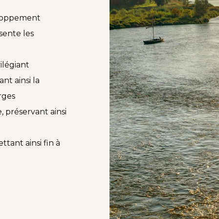
eloppement
sente les
ilégiant
ant ainsi la
rges
, préservant ainsi
tant ainsi fin à