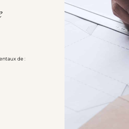
e
entaux de :