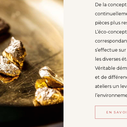
De la concepti
continuelleme
pièces plus r
L’éco-concept
correspondant
s’effectue su
les diverses é
Véritable dém
et de différen
ateliers un le
l’environneme
EN SAVO