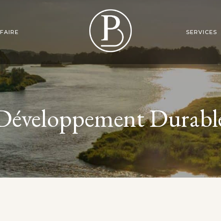
FAIRE
SERVICES
TRIBOFINITION
DÉCORATION 
Développement Durabl
GALVANOPLASTIE
FABRICATION
SABLAGE
POLISSAGE MAIN
EU
SE